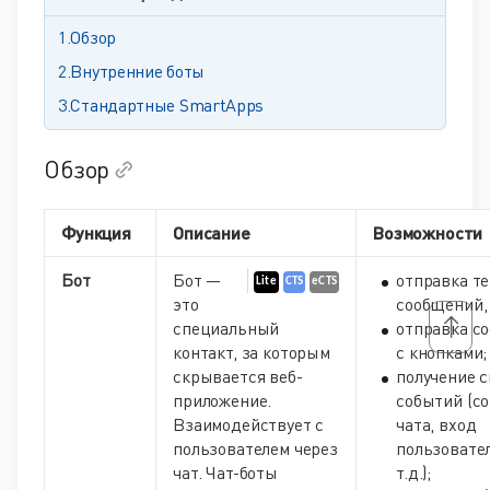
Обзор
Внутренние боты
Стандартные SmartApps
Обзор
Функция
Описание
Возможности
Бот
Бот —
отправка т
Lite
CTS
eCTS
это
сообщений,
специальный
отправка с
контакт, за которым
с кнопками;
скрывается веб-
получение 
приложение.
событий (с
Взаимодействует с
чата, вход
пользователем через
пользовател
чат. Чат-боты
т.д.);