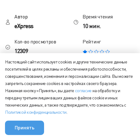
Автор
Время чтения
eXpress
10 мин.
Кол-во просмотров
Рейтинг
12309
Настоящий сайт использует cookies и другие технические данные
посетителей в целях рекламы и обеспечения работоспособности,
Содержание статьи:
совершенствования, изменения и персонализации сайта. Вы можете
запретить сохранение cookies в настройках своего браузера.
Российский фактор: когда начинает работать закон
Нажимая кнопку «Принять», вы даете
согласие
на обработку и
Глобальная дилемма: кто читает наши переписки?
передачу третьим лицам ваших данных файлов cookie и иных
технических данных, а также подтверждаете, что ознакомились с
Бизнес под давлением: почему стандартных функций
Политикой конфиденциальности
.
больше не хватает
Какие мессенджеры выбирают в России: три
Принять
показательных примера