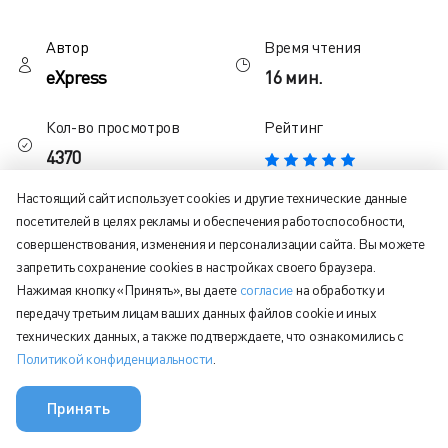
Автор
Время чтения
eXpress
16 мин.
Кол-во просмотров
Рейтинг
4370
Настоящий сайт использует cookies и другие технические данные
посетителей в целях рекламы и обеспечения работоспособности,
Содержание статьи:
совершенствования, изменения и персонализации сайта. Вы можете
запретить сохранение cookies в настройках своего браузера.
Что происходит с безопасностью в мессенджерах в
Нажимая кнопку «Принять», вы даете
согласие
на обработку и
России
передачу третьим лицам ваших данных файлов cookie и иных
Изменения в законодательстве и импортозамещение
технических данных, а также подтверждаете, что ознакомились с
Политикой конфиденциальности
.
Какие бывают методы защиты данных в мессенджерах
Как защитить бизнес от утечек в мессенджерах
Принять
Мало кто задумывается, сколько данных проходит