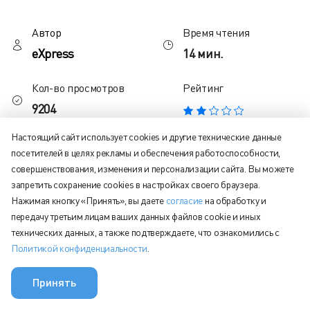
Автор
Время чтения
eXpress
14 мин.
Кол-во просмотров
Рейтинг
9204
Настоящий сайт использует cookies и другие технические данные
посетителей в целях рекламы и обеспечения работоспособности,
Содержание статьи:
совершенствования, изменения и персонализации сайта. Вы можете
запретить сохранение cookies в настройках своего браузера.
eXpress
Нажимая кнопку «Принять», вы даете
согласие
на обработку и
Squadus
передачу третьим лицам ваших данных файлов cookie и иных
VK Teams
технических данных, а также подтверждаете, что ознакомились с
Политикой конфиденциальности
.
МТС Линк
Pachca
Принять
Заключение