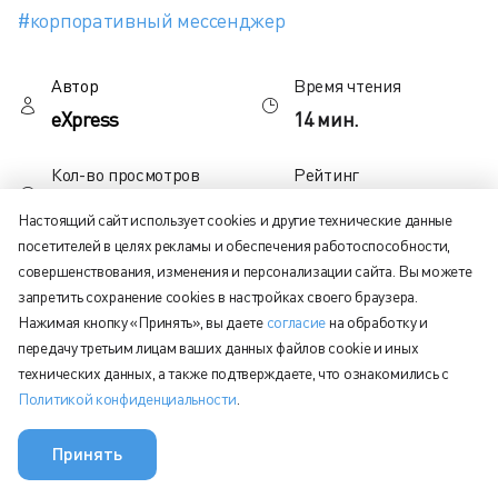
#корпоративный мессенджер
Автор
Время чтения
eXpress
14 мин.
Кол-во просмотров
Рейтинг
3761
Настоящий сайт использует cookies и другие технические данные
посетителей в целях рекламы и обеспечения работоспособности,
совершенствования, изменения и персонализации сайта. Вы можете
Содержание статьи:
запретить сохранение cookies в настройках своего браузера.
Нажимая кнопку «Принять», вы даете
согласие
на обработку и
Что такое корпоративный мессенджер и для чего он
передачу третьим лицам ваших данных файлов cookie и иных
нужен?
технических данных, а также подтверждаете, что ознакомились с
Политикой конфиденциальности
.
Виды мессенджеров для компаний
Как выбрать мессенджер, заточенный под ваш бизнес?
Принять
Топ-5 альтернативных бесплатных решений