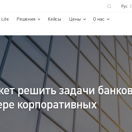
Рус
Lite
Решения
Кейсы
Цены
О нас
жет решить задачи банко
ере корпоративных