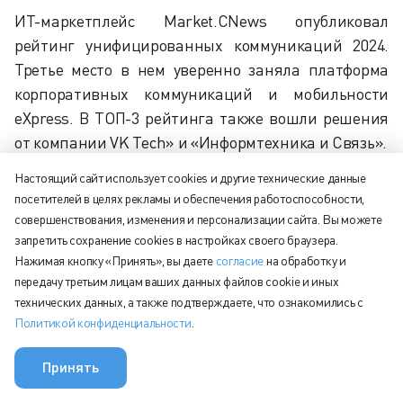
ИТ-маркетплейс Market.CNews опубликовал
рейтинг унифицированных коммуникаций 2024.
Третье место в нем уверенно заняла платформа
корпоративных коммуникаций и мобильности
eXpress. В ТОП-3 рейтинга также вошли решения
от компании VK Tech» и «Информтехника и Связь».
Настоящий сайт использует cookies и другие технические данные
Уникальная методика исследования включала
посетителей в целях рекламы и обеспечения работоспособности,
следующие критерии:
совершенствования, изменения и персонализации сайта. Вы можете
запретить сохранение cookies в настройках своего браузера.
Общие вопросы.
Нажимая кнопку «Принять», вы даете
согласие
на обработку и
Функциональные возможности.
передачу третьим лицам ваших данных файлов cookie и иных
Типы коммуникаций, которые объединены в
технических данных, а также подтверждаете, что ознакомились с
Политикой конфиденциальности
.
решении.
Безопасность.
Принять
Приложения для различных ОС.