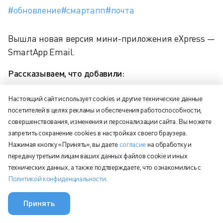
#обновление
#смартапп
#почта
Вышла новая версия мини-приложения eXpress —
SmartApp Email.
Рассказываем, что добавили:
сортировку результатов поиска адресатов по
Настоящий сайт использует cookies и другие технические данные
соответствию email;
посетителей в целях рекламы и обеспечения работоспособности,
возможность управления вложениями при
совершенствования, изменения и персонализации сайта. Вы можете
запретить сохранение cookies в настройках своего браузера.
ответе и пересылке.
Нажимая кнопку «Принять», вы даете
согласие
на обработку и
Исправлено:
передачу третьим лицам ваших данных файлов cookie и иных
технических данных, а также подтверждаете, что ознакомились с
исключили чувствительную информацию (тема
Политикой конфиденциальности
.
и текст письма) из логов SmartApp;
Принять
оптимизировали отображение уведомления об
отсутствии подключения к интернету;