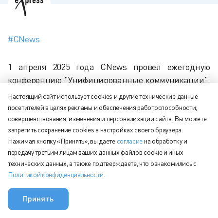
#CNews
1 апреля 2025 года CNews провел ежегодную
конференцию "Унифицированные коммуникации".
Суперапп для бизнеса eXpress на мероприятии
Настоящий сайт использует cookies и другие технические данные
представил исполнительный директор Артем
посетителей в целях рекламы и обеспечения работоспособности,
Спинул с темой «Будущее унифицированных
совершенствования, изменения и персонализации сайта. Вы можете
запретить сохранение cookies в настройках своего браузера.
коммуникаций. Как будет развиваться eXpress:
Нажимая кнопку «Принять», вы даете
согласие
на обработку и
наш опыт и обратная связь от заказчиков».
передачу третьим лицам ваших данных файлов cookie и иных
технических данных, а также подтверждаете, что ознакомились с
Политикой конфиденциальности
.
Принять