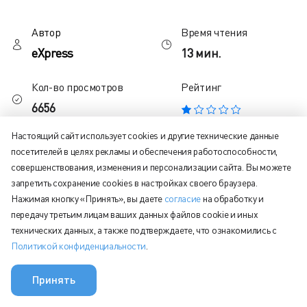
Автор
Время чтения
eXpress
13 мин.
Кол-во просмотров
Рейтинг
6656
Настоящий сайт использует cookies и другие технические данные
посетителей в целях рекламы и обеспечения работоспособности,
Содержание статьи:
совершенствования, изменения и персонализации сайта. Вы можете
запретить сохранение cookies в настройках своего браузера.
Индивидуальные звонки
Нажимая кнопку «Принять», вы даете
согласие
на обработку и
Видеоконференции на 256 участников
передачу третьим лицам ваших данных файлов cookie и иных
Мгновенные конференции
технических данных, а также подтверждаете, что ознакомились с
Политикой конфиденциальности
.
Планирование конференций
Присоединение по ссылке
Принять
Поднятие руки