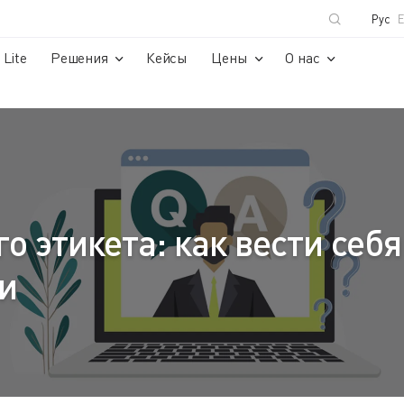
Рус
Lite
Решения
Кейсы
Цены
О нас
 этикета: как вести себя
и