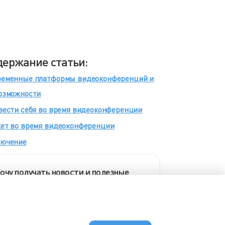
держание статьи:
ременные платформы видеоконференций и
озможности
вести себя во время видеоконференции
ет во время видеоконференции
лючение
очу получать новости и полезные
татьи от eXpress