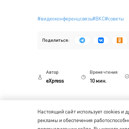
#видеоконференцсвязь
#ВКС
#советы
Поделиться:
Автор
Время чтения
eXpress
10 мин.
Современный мир насыщен технологиям
Настоящий сайт использует cookies и 
конечно, бизнеса. В последние годы 
рекламы и обеспечения работоспособн
работы вошли в нашу жизнь, и видео
персонализации сайта. Вы можете запр