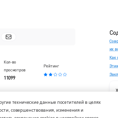
Со
Сов
их в
Как 
Кол-во
Этик
Рейтинг
просмотров
Зак
11099
Х
с
и для дома, спорта, жизни и,
другие технические данные посетителей в целях
удаленный и гибридный форматы
ости, совершенствования, изменения и
конференции стали неотъемлемой
етить сохранение cookies в настройках своего