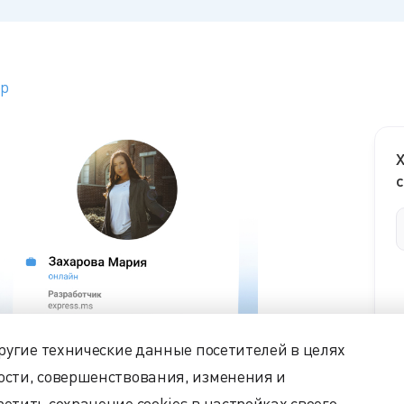
op
Х
с
другие технические данные посетителей в целях
ости, совершенствования, изменения и
етить сохранение cookies в настройках своего