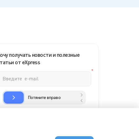
очу получать новости и полезные
татьи от eXpress
Нажатием кнопки я согласен с