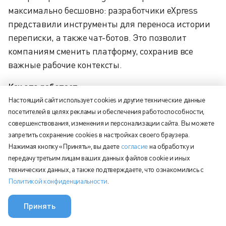
максимально бесшовно: разработчики eXpress
представили инструменты для переноса истории
переписки, а также чат-ботов. Это позволит
компаниям сменить платформу, сохранив все
важные рабочие контексты.
Как это работает:
Настоящий сайт использует cookies и другие технические данные
Администраторы могут переносить отдельные
посетителей в целях рекламы и обеспечения работоспособности,
чаты или запускать массовую миграцию в
совершенствования, изменения и персонализации сайта. Вы можете
хронологическом порядке через специального
запретить сохранение cookies в настройках своего браузера.
Нажимая кнопку «Принять», вы даете
согласие
на обработку и
бота. Добавить пользователей в чаты eXpress
передачу третьим лицам ваших данных файлов cookie и иных
можно вручную или через Excel-файл. Также
технических данных, а также подтверждаете, что ознакомились с
доступна технология адаптации существующих
Политикой конфиденциальности
.
Telegram-ботов: их можно перенести на платформу
eXpress без полного переписывания кода
Принять
интеграции.