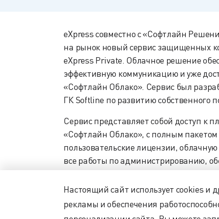
eXpress совместно с «Софтлайн Решения
на рынок новый сервис защищенных 
eXpress Private. Облачное решение об
эффективную коммуникацию и уже дост
«Софтлайн Облако». Сервис был разраб
ГК Softline по развитию собственного п
Сервис представляет собой доступ к пл
«Софтлайн Облако», с полным пакетом
пользовательские лицензии, облачную
все работы по администрированию, о
Пользователям доступны все востребо
функции: чаты, ВКС, аудиозвонки, тре
Настоящий сайт использует cookies и 
статусы и фоны в видеозвонках, демон
рекламы и обеспечения работоспособн
аудиозапись встречи, реакции и стикер
персонализации сайта. Вы можете запр