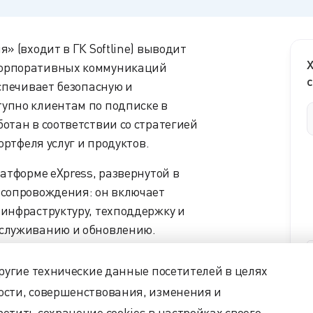
» (входит в ГК Softline) выводит
Х
корпоративных коммуникаций
с
еспечивает безопасную и
упно клиентам по подписке в
отан в соответствии со стратегией
ортфеля услуг и продуктов.
атформе eXpress, развернутой в
 сопровождения: он включает
 инфраструктуру, техподдержку и
бслуживанию и обновлению.
ванные в рабочей коммуникации
ды, группы, пользовательские
другие технические данные посетителей в целях
страция экрана, видео- и
ости, совершенствования, изменения и
ы в чатах и звонках, внешние и
етить сохранение cookies в настройках своего