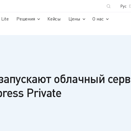
Рус
Lite
Решения
Кейсы
Цены
О нас
e запускают облачный сер
ress Private