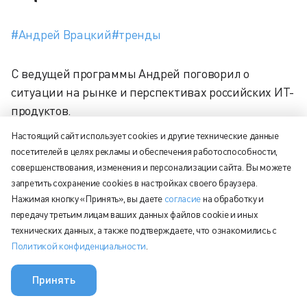
#Андрей Врацкий
#тренды
С ведущей программы Андрей поговорил о
ситуации на рынке и перспективах российских ИТ-
продуктов.
Настоящий сайт использует cookies и другие технические данные
А еще рассказал о возможностях и преимуществах
посетителей в целях рекламы и обеспечения работоспособности,
eXpress — платформы корпоративных
совершенствования, изменения и персонализации сайта. Вы можете
коммуникаций и мобильности, которую уже
запретить сохранение cookies в настройках своего браузера.
используют крупнейшие отечественные
Нажимая кнопку «Принять», вы даете
согласие
на обработку и
корпорации.
передачу третьим лицам ваших данных файлов cookie и иных
технических данных, а также подтверждаете, что ознакомились с
Политикой конфиденциальности
.
С видеоинтервью можно ознакомиться на сайте
телеканала
ПроБизнес
.
Принять