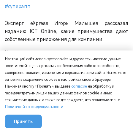
#суперапп
Эксперт eXpress Игорь Малышев рассказал
изданию ICT Online, какие преимущества дают
собственные приложения для компании.
Каждому сотруднику предоставляется доступ к
Настоящий сайт использует cookies и другие технические данные
инструментам коммуникации и сервисам
посетителей в целях рекламы и обеспечения работоспособности,
компании вне зависимости от используемого
совершенствования, изменения и персонализации сайта. Вы можете
устройства.
запретить сохранение cookies в настройках своего браузера.
Нажимая кнопку «Принять», вы даете
согласие
на обработку и
Создается формат единого "бизнес-окна" по
передачу третьим лицам ваших данных файлов cookie и иных
использованию различных сервисов компании, в
технических данных, а также подтверждаете, что ознакомились с
том числе ДМС, оформление отпусков,
Политикой конфиденциальности
.
командировок, лечения, онлайн-бронирование
гостиниц и т.д.
Принять