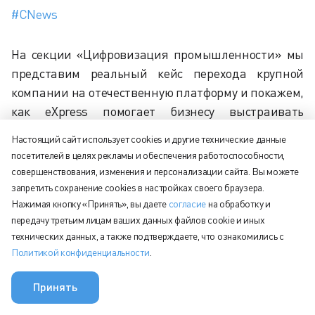
#CNews
На секции «Цифровизация промышленности» мы
представим реальный кейс перехода крупной
компании на отечественную платформу и покажем,
как eXpress помогает бизнесу выстраивать
надёжные коммуникации, автоматизировать
Настоящий сайт использует cookies и другие технические данные
процессы и развивать корпоративную экосистему.
посетителей в целях рекламы и обеспечения работоспособности,
совершенствования, изменения и персонализации сайта. Вы можете
Заглядывайте к нам на стенд №25 —
запретить сохранение cookies в настройках своего браузера.
познакомитесь с возможностями платформы,
Нажимая кнопку «Принять», вы даете
согласие
на обработку и
узнаете о новых функциях 2025 года, сможете
передачу третьим лицам ваших данных файлов cookie и иных
задать вопросы и выпить чашку кофе вместе с
технических данных, а также подтверждаете, что ознакомились с
Политикой конфиденциальности
.
командой eXpress.
До встречи на CNews Forum 2025!
Принять