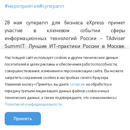
#мероприятия
#суперапп
28 мая суперапп для бизнеса eXpress примет
участие в ключевом событии сферы
информационных технологий России – TAdviser
SummIT: Лучшие ИТ-практики России в Москве.
Директор по развитию eXpress, Сергей Артемов,
Настоящий сайт использует cookies и другие технические данные
выступит в одной из секций форума, посвящённой
посетителей в целях рекламы и обеспечения работоспособности,
смартаппам как инструменту достижения
совершенствования, изменения и персонализации сайта. Вы можете
Цифровизации 4.0.
запретить сохранение cookies в настройках своего браузера.
Нажимая кнопку «Принять», вы даете
согласие
на обработку и
Сергей Артемов расскажет о развитии одного из
передачу третьим лицам ваших данных файлов cookie и иных
ведущих инструментов для коммуникаций в
технических данных, а также подтверждаете, что ознакомились с
Политикой конфиденциальности
.
российском корпоративном секторе, о появлении
фундаментальных технологических ноу-хау,
Принять
лежащих в основе платформы, таких как
уникальный протокол Федерации и мини-